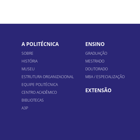
A POLITÉCNICA
ENSINO
SOBRE
GRADUAÇÃO
HISTÓRIA
MESTRADO
MUSEU
DOUTORADO
ESTRUTURA ORGANIZACIONAL
MBA / ESPECIALIZAÇÃO
EQUIPE POLITÉCNICA
EXTENSÃO
CENTRO ACADÊMICO
BIBLIOTECAS
A3P