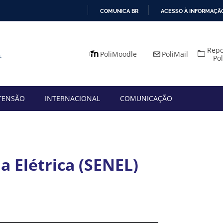
COMUNICA BR
ACESSO À INFORMAÇÃ
IR
PARA
Repo
O
PoliMoodle
PoliMail
Po
CONTEÚDO
TENSÃO
INTERNACIONAL
COMUNICAÇÃO
a Elétrica (SENEL)