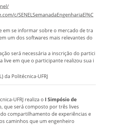
nel/
be.com/c/SENELSemanadaEngenhariaEl%C
se em se informar sobre o mercado de tra
 em um dos softwares mais relevantes do
ação será necessária a inscrição do partici
live em que o participante realizou sua i
) da Politécnica-UFRJ
cnica-UFRJ realiza o
I Simpósio de
o, que será composto por três lives
és do compartilhamento de experiências e
iados caminhos que um engenheiro