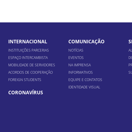
INTERNACIONAL
COMUNICAÇÃO
S
INSTITUIÇÕES PARCERIAS
NOTÍCIAS
A
ESPAÇO INTERCAMBISTA
EVENTOS
D
MOBILIDADE DE SERVIDORES
NA IMPRENSA
P
ACORDOS DE COOPERAÇÃO
INFORMATIVOS
S
FOREIGN STUDENTS
EQUIPE E CONTATOS
IDENTIDADE VISUAL
CORONAVÍRUS