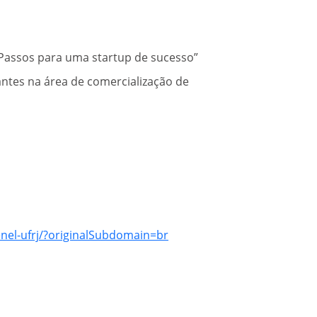
Passos para uma startup de sucesso”
antes na área de comercialização de
nel-ufrj/?originalSubdomain=br