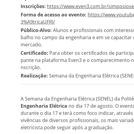
Inscrições:
https://www.even3.com.br/simposiose
Forma de acesso ao evento:
https://www.youtu
3%A9tricaUFRJ/
Público-Alvo:
Alunos e profissionais com interes
balho no campo da engenharia e em se capacitar
mercado.
Certificado:
Para obter os certificados de particip
pante na plataforma Even3 e o comparecimento na 
nscrição.
Realização:
Semana da Engenharia Elétrica (SENEL
A Semana da Engenharia Elétrica (SENEL) da Polité
Engenharia Elétrica
no dia 17 de agosto. O event
durante o dia 17 e terá como foco indicar, atrav
vivências de diversos profissionais, os mais var
eletricista pode seguir após a graduação.