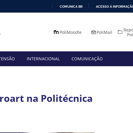
COMUNICA BR
ACESSO À INFORMAÇÃ
IR
PARA
Repo
O
PoliMoodle
PoliMail
Po
CONTEÚDO
TENSÃO
INTERNACIONAL
COMUNICAÇÃO
roart na Politécnica