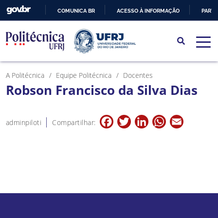
COMUNICA BR
ACESSO À INFORMAÇÃO
PARTI
IR
PARA
O
CONTEÚDO
A Politécnica
Equipe Politécnica
Docentes
Robson Francisco da Silva Dias
Facebook
Twitter
LinkedIn
WhatsApp
Email
adminpiloti
Compartilhar: