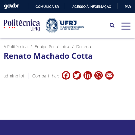
COMUNICA BR
ACESSO À INFORMAÇÃO
PARTI
IR
PARA
O
CONTEÚDO
A Politécnica
Equipe Politécnica
Docentes
Renato Machado Cotta
Facebook
Twitter
LinkedIn
WhatsApp
Email
adminpiloti
Compartilhar: