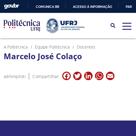
COMUNICA BR
ACESSO À INFORMAÇÃO
PARTI
IR
PARA
O
CONTEÚDO
A Politécnica
Equipe Politécnica
Docentes
Marcelo José Colaço
Facebook
Twitter
LinkedIn
WhatsApp
Email
adminpiloti
Compartilhar: