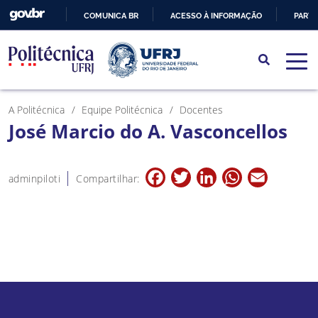
COMUNICA BR
ACESSO À INFORMAÇÃO
PARTI
IR
PARA
O
CONTEÚDO
A Politécnica
Equipe Politécnica
Docentes
José Marcio do A. Vasconcellos
Facebook
Twitter
LinkedIn
WhatsApp
Email
adminpiloti
Compartilhar: