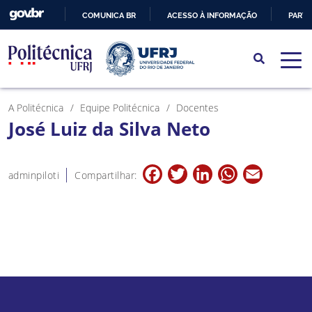
COMUNICA BR
ACESSO À INFORMAÇÃO
PARTI
IR
PARA
O
CONTEÚDO
A Politécnica
Equipe Politécnica
Docentes
José Luiz da Silva Neto
Facebook
Twitter
LinkedIn
WhatsApp
Email
adminpiloti
Compartilhar: