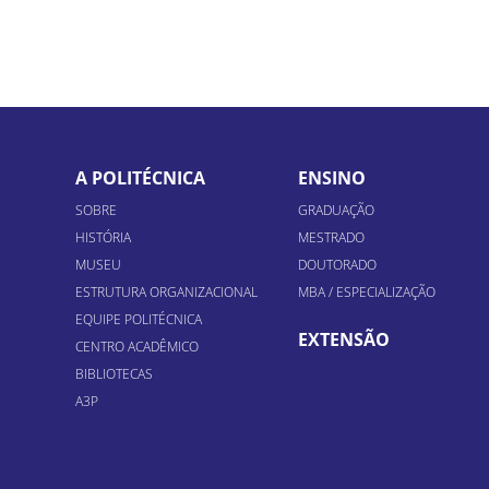
A POLITÉCNICA
ENSINO
SOBRE
GRADUAÇÃO
HISTÓRIA
MESTRADO
MUSEU
DOUTORADO
ESTRUTURA ORGANIZACIONAL
MBA / ESPECIALIZAÇÃO
EQUIPE POLITÉCNICA
EXTENSÃO
CENTRO ACADÊMICO
BIBLIOTECAS
A3P