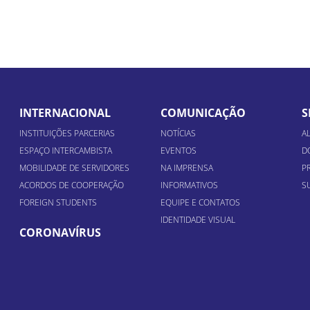
INTERNACIONAL
COMUNICAÇÃO
S
INSTITUIÇÕES PARCERIAS
NOTÍCIAS
A
ESPAÇO INTERCAMBISTA
EVENTOS
D
MOBILIDADE DE SERVIDORES
NA IMPRENSA
P
ACORDOS DE COOPERAÇÃO
INFORMATIVOS
S
FOREIGN STUDENTS
EQUIPE E CONTATOS
IDENTIDADE VISUAL
CORONAVÍRUS