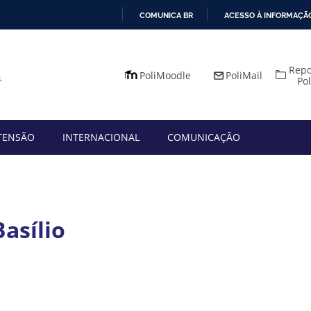
COMUNICA BR
ACESSO À INFORMAÇÃ
IR
PARA
Repo
O
PoliMoodle
PoliMail
Po
CONTEÚDO
TENSÃO
INTERNACIONAL
COMUNICAÇÃO
asílio
App
mail