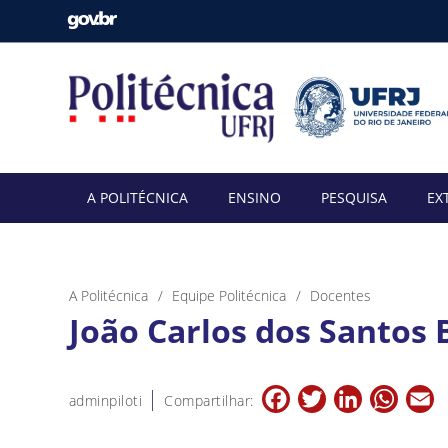
A POLITÉCNICA
ENSINO
PESQUISA
EX
A Politécnica
Equipe Politécnica
Docentes
João Carlos dos Santos B
Facebook
Twitter
LinkedIn
Whats
E
adminpiloti
Compartilhar: