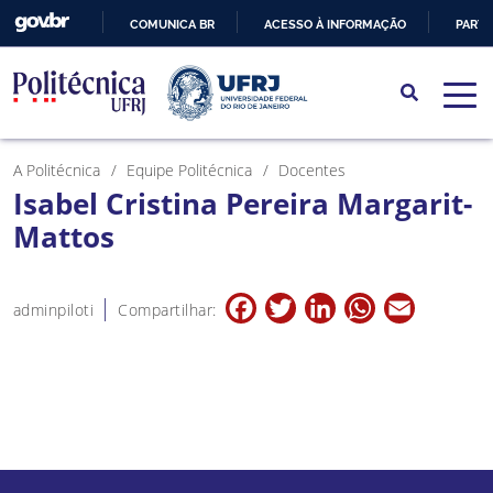
COMUNICA BR
ACESSO À INFORMAÇÃO
PARTI
IR
PARA
O
CONTEÚDO
A Politécnica
Equipe Politécnica
Docentes
Isabel Cristina Pereira Margarit-
Mattos
Facebook
Twitter
LinkedIn
WhatsApp
Email
adminpiloti
Compartilhar: