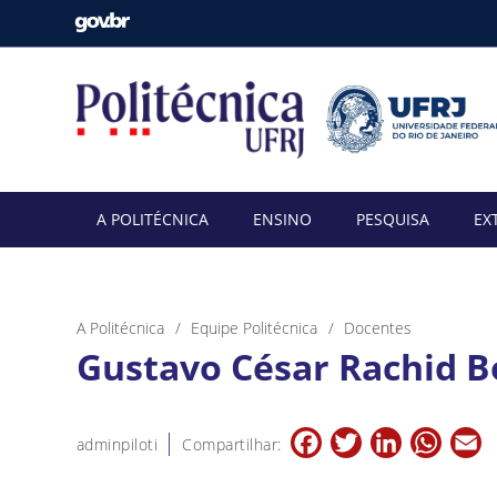
A POLITÉCNICA
ENSINO
PESQUISA
EX
A Politécnica
Equipe Politécnica
Docentes
Gustavo César Rachid B
Facebook
Twitter
LinkedIn
Whats
E
adminpiloti
Compartilhar: