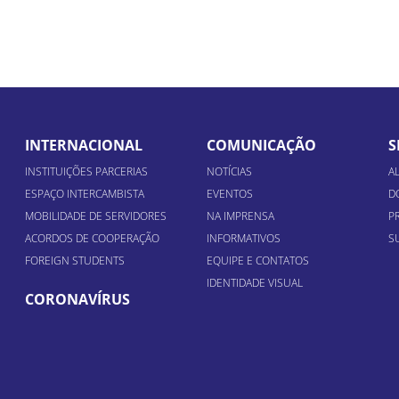
INTERNACIONAL
COMUNICAÇÃO
S
INSTITUIÇÕES PARCERIAS
NOTÍCIAS
A
ESPAÇO INTERCAMBISTA
EVENTOS
D
MOBILIDADE DE SERVIDORES
NA IMPRENSA
P
ACORDOS DE COOPERAÇÃO
INFORMATIVOS
S
FOREIGN STUDENTS
EQUIPE E CONTATOS
IDENTIDADE VISUAL
CORONAVÍRUS