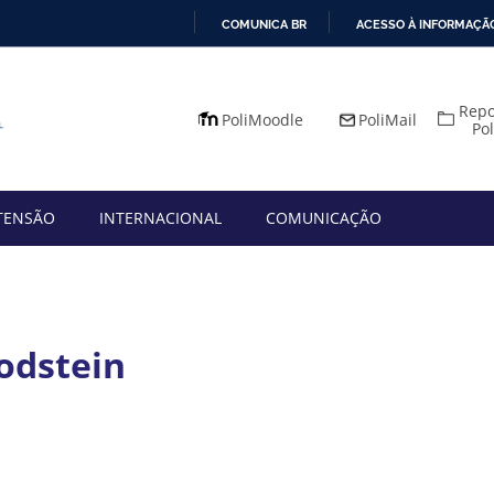
COMUNICA BR
ACESSO À INFORMAÇÃ
IR
PARA
Repo
O
PoliMoodle
PoliMail
Po
CONTEÚDO
TENSÃO
INTERNACIONAL
COMUNICAÇÃO
odstein
App
mail