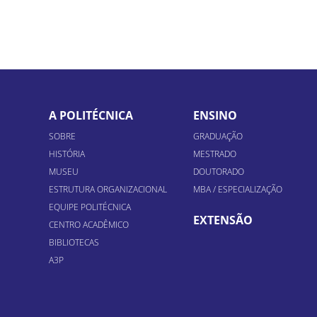
A POLITÉCNICA
ENSINO
SOBRE
GRADUAÇÃO
HISTÓRIA
MESTRADO
MUSEU
DOUTORADO
ESTRUTURA ORGANIZACIONAL
MBA / ESPECIALIZAÇÃO
EQUIPE POLITÉCNICA
EXTENSÃO
CENTRO ACADÊMICO
BIBLIOTECAS
A3P