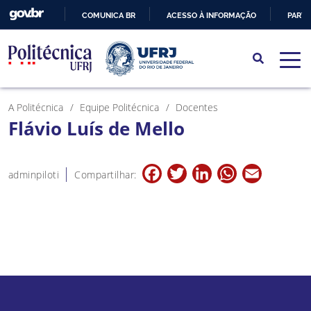
COMUNICA BR
ACESSO À INFORMAÇÃO
PARTI
IR
PARA
O
CONTEÚDO
A Politécnica
Equipe Politécnica
Docentes
Flávio Luís de Mello
Facebook
Twitter
LinkedIn
WhatsApp
Email
adminpiloti
Compartilhar: