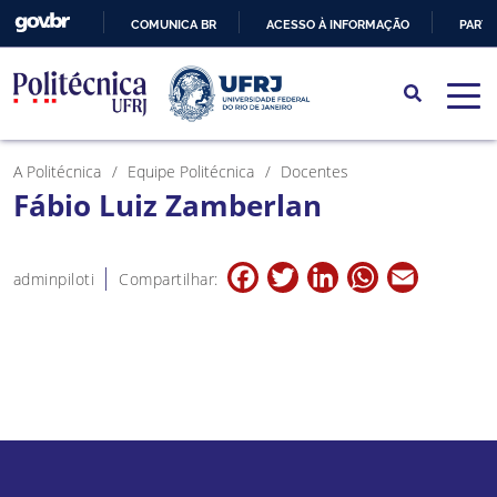
COMUNICA BR
ACESSO À INFORMAÇÃO
PARTI
IR
PARA
O
CONTEÚDO
A Politécnica
Equipe Politécnica
Docentes
Fábio Luiz Zamberlan
Facebook
Twitter
LinkedIn
WhatsApp
Email
adminpiloti
Compartilhar: