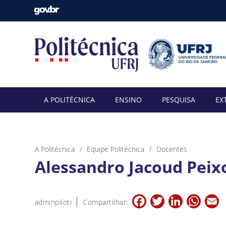
A POLITÉCNICA
ENSINO
PESQUISA
EX
A Politécnica
Equipe Politécnica
Docentes
Alessandro Jacoud Peix
Facebook
Twitter
LinkedIn
Whats
E
adminpiloti
Compartilhar: