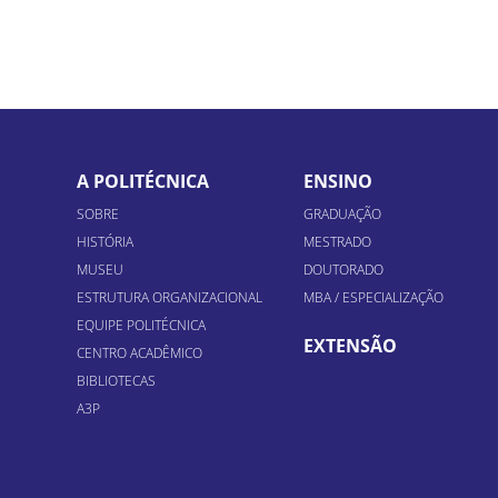
A POLITÉCNICA
ENSINO
SOBRE
GRADUAÇÃO
HISTÓRIA
MESTRADO
MUSEU
DOUTORADO
ESTRUTURA ORGANIZACIONAL
MBA / ESPECIALIZAÇÃO
EQUIPE POLITÉCNICA
EXTENSÃO
CENTRO ACADÊMICO
BIBLIOTECAS
A3P