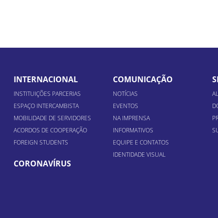
INTERNACIONAL
COMUNICAÇÃO
S
INSTITUIÇÕES PARCERIAS
NOTÍCIAS
A
ESPAÇO INTERCAMBISTA
EVENTOS
D
MOBILIDADE DE SERVIDORES
NA IMPRENSA
P
ACORDOS DE COOPERAÇÃO
INFORMATIVOS
S
FOREIGN STUDENTS
EQUIPE E CONTATOS
IDENTIDADE VISUAL
CORONAVÍRUS