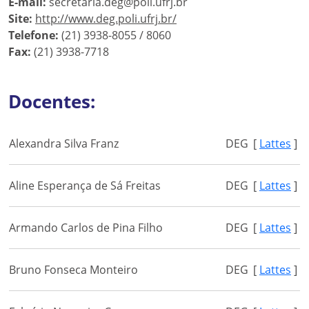
E-mail:
secretaria.deg@poli.ufrj.br
Site:
http://www.deg.poli.ufrj.br/
Telefone:
(21) 3938-8055 / 8060
Fax:
(21) 3938-7718
Docentes:
Alexandra Silva Franz
DEG
[
Lattes
]
Aline Esperança de Sá Freitas
DEG
[
Lattes
]
Armando Carlos de Pina Filho
DEG
[
Lattes
]
Bruno Fonseca Monteiro
DEG
[
Lattes
]