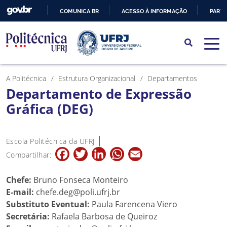
COMUNICA BR
ACESSO À INFORMAÇÃO
PARTI
IR
PARA
O
CONTEÚDO
A Politécnica
Estrutura Organizacional
Departamentos
Departamento de Expressão
Gráfica (DEG)
Escola Politécnica da UFRJ
Facebook
Twitter
LinkedIn
WhatsApp
Email
Compartilhar:
Chefe:
Bruno Fonseca Monteiro
E-mail:
chefe.deg@poli.ufrj.br
Substituto Eventual:
Paula Farencena Viero
Secretária:
Rafaela Barbosa de Queiroz