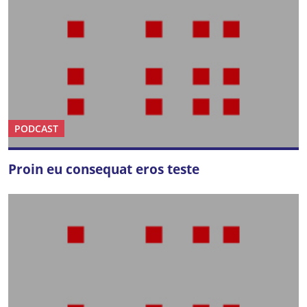
PODCAST
Proin eu consequat eros teste