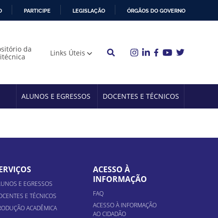
O
PARTICIPE
LEGISLAÇÃO
ÓRGÃOS DO GOVERNO
sitório da
Links Úteis
litécnica
ALUNOS E EGRESSOS
DOCENTES E TÉCNICOS
ERVIÇOS
ACESSO À
INFORMAÇÃO
LUNOS E EGRESSOS
FAQ
OCENTES E TÉCNICOS
ACESSO À INFORMAÇÃO
RODUÇÃO ACADÊMICA
AO CIDADÃO