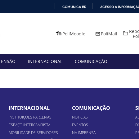
COMUNICA BR
ACESSO À INFORMAÇÃ
IR
PARA
Repo
O
PoliMoodle
PoliMail
Po
CONTEÚDO
TENSÃO
INTERNACIONAL
COMUNICAÇÃO
INTERNACIONAL
COMUNICAÇÃO
S
INSTITUIÇÕES PARCERIAS
NOTÍCIAS
A
ESPAÇO INTERCAMBISTA
EVENTOS
D
MOBILIDADE DE SERVIDORES
NA IMPRENSA
P