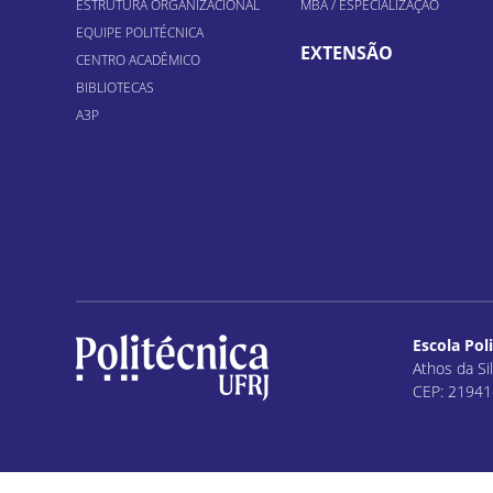
ESTRUTURA ORGANIZACIONAL
MBA / ESPECIALIZAÇÃO
EQUIPE POLITÉCNICA
EXTENSÃO
CENTRO ACADÊMICO
BIBLIOTECAS
A3P
Escola Pol
Athos da Sil
CEP: 21941-