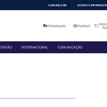
COMUNICA BR
ACESSO À INFORMAÇÃ
IR
PARA
Repo
O
PoliMoodle
PoliMail
Po
CONTEÚDO
TENSÃO
INTERNACIONAL
COMUNICAÇÃO