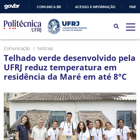
COMUNICA BR
ACESSO À INFORMAÇÃO
PARTI
IR
PARA
O
CONTEÚDO
Comunicação
Notícias
Telhado verde desenvolvido pela
UFRJ reduz temperatura em
residência da Maré em até 8°C