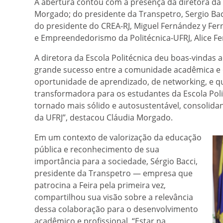
A abertura contou com a presença da diretora da E
Morgado; do presidente da Transpetro, Sergio Bacci
do presidente do CREA-RJ, Miguel Fernández y Fern
e Empreendedorismo da Politécnica-UFRJ, Alice Fe
A diretora da Escola Politécnica deu boas-vindas
grande sucesso entre a comunidade acadêmica e o
oportunidade de aprendizado, de networking, e q
transformadora para os estudantes da Escola Poli
tornado mais sólido e autosustentável, consolida
da UFRJ”, destacou Cláudia Morgado.
Em um contexto de valorização da educação
pública e reconhecimento de sua
importância para a sociedade, Sérgio Bacci,
presidente da Transpetro — empresa que
patrocina a Feira pela primeira vez,
compartilhou sua visão sobre a relevância
dessa colaboração para o desenvolvimento
acadêmico e profissional. “Estar na