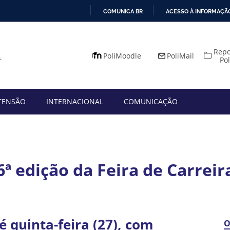
COMUNICA BR
ACESSO À INFORMAÇÃ
IR
PARA
Repo
O
PoliMoodle
PoliMail
Po
CONTEÚDO
TENSÃO
INTERNACIONAL
COMUNICAÇÃO
 6ª edição da Feira de Carre
 quinta-feira (27), com
O