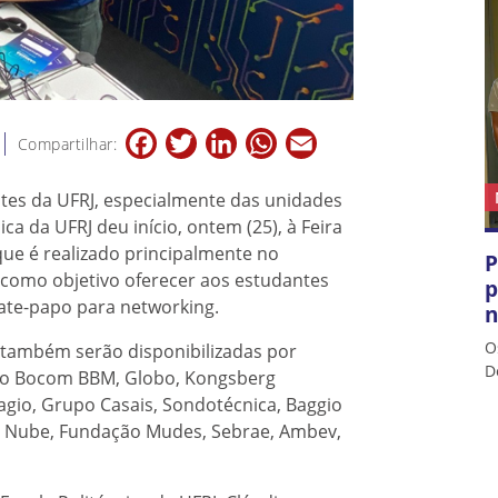
Facebook
Twitter
LinkedIn
WhatsApp
Email
Compartilhar:
tes da UFRJ, especialmente das unidades
ca da UFRJ deu início, ontem (25), à Feira
 que é realizado principalmente no
P
m como objetivo oferecer aos estudantes
p
ate-papo para networking.
n
O
o também serão disponibilizadas por
D
nco Bocom BBM, Globo, Kongsberg
agio, Grupo Casais, Sondotécnica, Baggio
S, Nube, Fundação Mudes, Sebrae, Ambev,