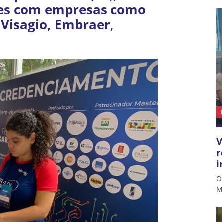
ções com empresas como
 Visagio, Embraer,
V
r
i
O
M