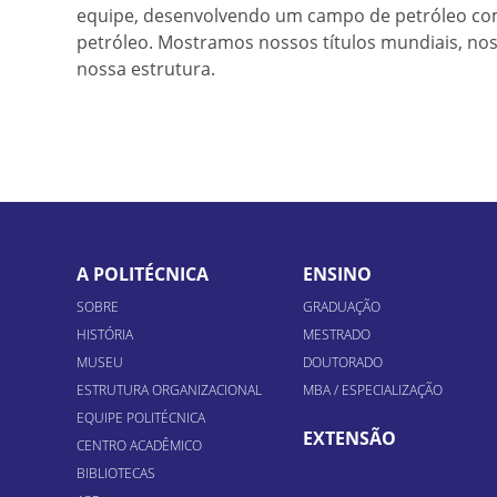
equipe, desenvolvendo um campo de petróleo co
petróleo. Mostramos nossos títulos mundiais, nos
nossa estrutura.
A POLITÉCNICA
ENSINO
SOBRE
GRADUAÇÃO
HISTÓRIA
MESTRADO
MUSEU
DOUTORADO
ESTRUTURA ORGANIZACIONAL
MBA / ESPECIALIZAÇÃO
EQUIPE POLITÉCNICA
EXTENSÃO
CENTRO ACADÊMICO
BIBLIOTECAS