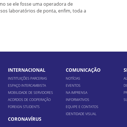
mo se ele fosse uma operadora de
sos laboratórios de ponta, enfim, toda a
INTERNACIONAL
COMUNICAÇÃO
S
INSTITUIÇÕES PARCERIAS
NOTÍCIAS
A
ESPAÇO INTERCAMBISTA
EVENTOS
D
MOBILIDADE DE SERVIDORES
NA IMPRENSA
P
ACORDOS DE COOPERAÇÃO
INFORMATIVOS
S
FOREIGN STUDENTS
EQUIPE E CONTATOS
IDENTIDADE VISUAL
CORONAVÍRUS