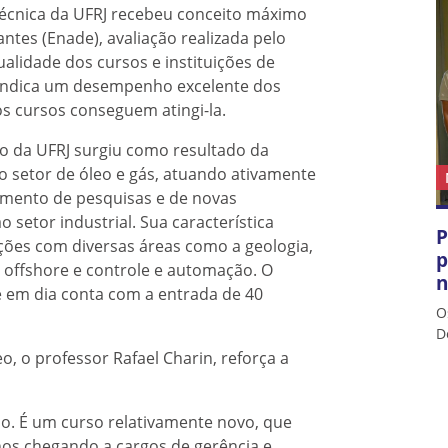
técnica da UFRJ recebeu conceito máximo
tes (Enade), avaliação realizada pelo
alidade dos cursos e instituições de
e indica um desempenho excelente dos
s cursos conseguem atingi-la.
eo da UFRJ surgiu como resultado da
o setor de óleo e gás, atuando ativamente
mento de pesquisas e de novas
 setor industrial. Sua característica
P
ações com diversas áreas como a geologia,
p
a offshore e controle e automação. O
n
 em dia conta com a entrada de 40
O
D
, o professor Rafael Charin, reforça a
so. É um curso relativamente novo, que
nos chegando a cargos de gerência e