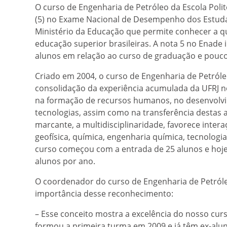
O curso de Engenharia de Petróleo da Escola Poli
(5) no Exame Nacional de Desempenho dos Estudan
Ministério da Educação que permite conhecer a qu
educação superior brasileiras. A nota 5 no Enad
alunos em relação ao curso de graduação e pouco
Criado em 2004, o curso de Engenharia de Petról
consolidação da experiência acumulada da UFRJ n
na formação de recursos humanos, no desenvolvi
tecnologias, assim como na transferência destas ao
marcante, a multidisciplinaridade, favorece inter
geofísica, química, engenharia química, tecnologi
curso começou com a entrada de 25 alunos e hoje
alunos por ano.
O coordenador do curso de Engenharia de Petróleo
importância desse reconhecimento:
– Esse conceito mostra a excelência do nosso cur
formou a primeira turma em 2009 e já têm ex-alu