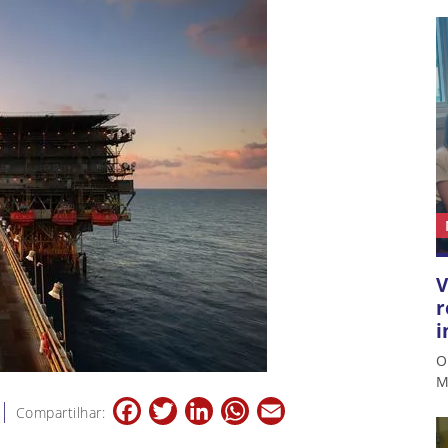
V
r
i
O
M
Facebook
Twitter
LinkedIn
WhatsApp
Email
Compartilhar: