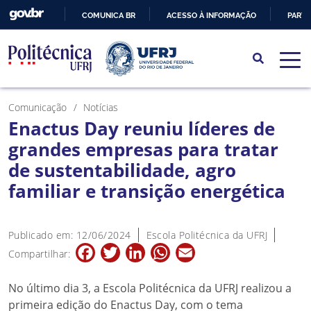
COMUNICA BR
ACESSO À INFORMAÇÃO
PARTI
IR
PARA
O
CONTEÚDO
Comunicação
Notícias
Enactus Day reuniu líderes de
grandes empresas para tratar
de sustentabilidade, agro
familiar e transição energética
Publicado em: 12/06/2024
Escola Politécnica da UFRJ
Facebook
Twitter
LinkedIn
WhatsApp
Email
Compartilhar:
No último dia 3, a Escola Politécnica da UFRJ realizou a
primeira edição do Enactus Day, com o tema