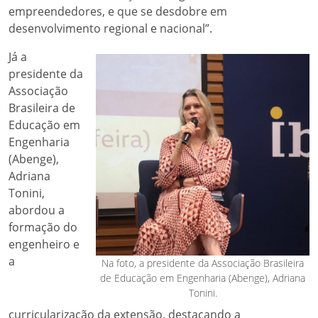
empreendedores, e que se desdobre em
desenvolvimento regional e nacional”.
Já a
presidente da
Associação
Brasileira de
Educação em
Engenharia
(Abenge),
Adriana
Tonini,
abordou a
formação do
engenheiro e
a
Na foto, a presidente da Associação Brasileira
de Educação em Engenharia (Abenge), Adriana
Tonini.
curricularização da extensão, destacando a