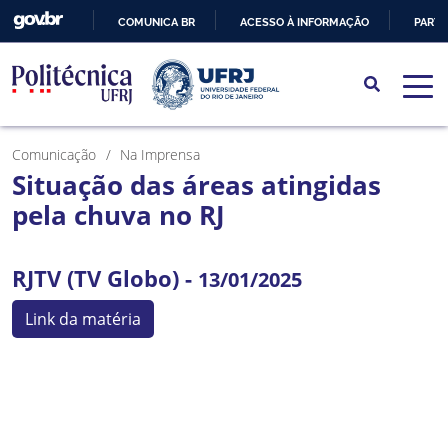
COMUNICA BR
ACESSO À INFORMAÇÃO
PARTI
IR
PARA
O
CONTEÚDO
Comunicação
Na Imprensa
Situação das áreas atingidas
pela chuva no RJ
RJTV (TV Globo) -
13/01/2025
Link da matéria