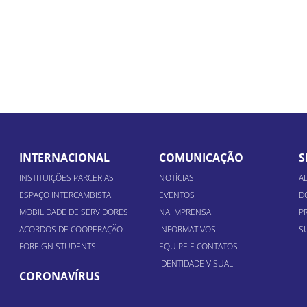
INTERNACIONAL
COMUNICAÇÃO
S
INSTITUIÇÕES PARCERIAS
NOTÍCIAS
A
ESPAÇO INTERCAMBISTA
EVENTOS
D
MOBILIDADE DE SERVIDORES
NA IMPRENSA
P
ACORDOS DE COOPERAÇÃO
INFORMATIVOS
S
FOREIGN STUDENTS
EQUIPE E CONTATOS
IDENTIDADE VISUAL
CORONAVÍRUS