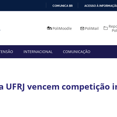
COMUNICA BR
ACESSO À INFORMAÇÃ
IR
PARA
Repo
O
PoliMoodle
PoliMail
Po
CONTEÚDO
TENSÃO
INTERNACIONAL
COMUNICAÇÃO
a UFRJ vencem competição i