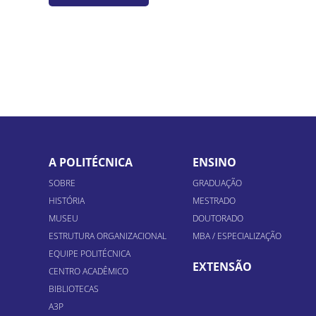
A POLITÉCNICA
ENSINO
SOBRE
GRADUAÇÃO
HISTÓRIA
MESTRADO
MUSEU
DOUTORADO
ESTRUTURA ORGANIZACIONAL
MBA / ESPECIALIZAÇÃO
EQUIPE POLITÉCNICA
EXTENSÃO
CENTRO ACADÊMICO
BIBLIOTECAS
A3P