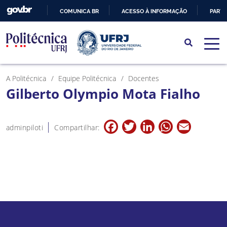
COMUNICA BR
ACESSO À INFORMAÇÃO
PARTI
IR
PARA
O
CONTEÚDO
A Politécnica
Equipe Politécnica
Docentes
Gilberto Olympio Mota Fialho
Facebook
Twitter
LinkedIn
WhatsApp
Email
adminpiloti
Compartilhar: