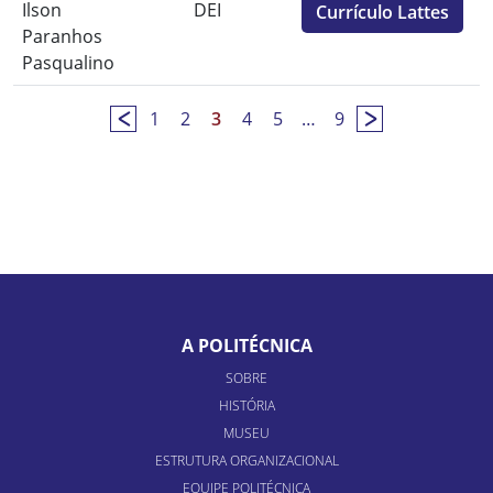
Ilson
DEI
Currículo Lattes
Paranhos
Pasqualino
1
2
3
4
5
…
9
A POLITÉCNICA
SOBRE
HISTÓRIA
MUSEU
ESTRUTURA ORGANIZACIONAL
EQUIPE POLITÉCNICA