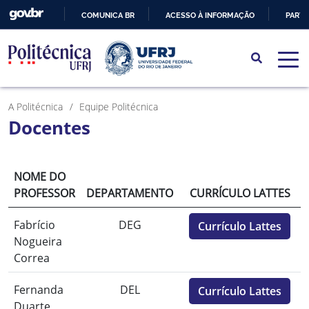
COMUNICA BR
ACESSO À INFORMAÇÃO
PARTI
IR
PARA
O
CONTEÚDO
A Politécnica
Equipe Politécnica
Docentes
NOME DO
PROFESSOR
DEPARTAMENTO
CURRÍCULO LATTES
Fabrício
DEG
Currículo Lattes
Nogueira
Correa
Fernanda
DEL
Currículo Lattes
Duarte